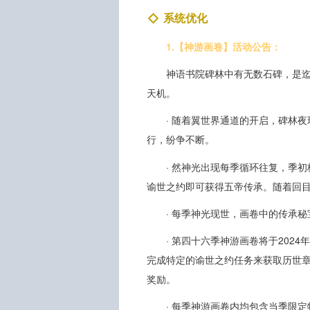
系统优化
1.【神游画卷】活动公告：
神语书院碑林中有无数石碑，是
天机。
· 随着翼世界通道的开启，碑林
行，纷争不断。
· 然神光出现每季循环往复，季
谕世之约即可获得五帝传承。随着回
· 每季神光现世，画卷中的传承
· 第四十六季神游画卷将于2024
完成特定的谕世之约任务来获取历世章
奖励。
· 每季神游画卷内均包含当季限