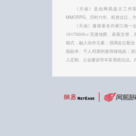
《天谕》是由网易盘古工作室
MMORPG。历时六年、耗资过亿，为
《天谕》邀请著名作家江南一
16170000㎡无缝地图，昼夜交替
模式，融入动作元素，强调走位配合
级副本、千人同屏的激情领地战；游
人定制、公会建设等丰富系统玩法。