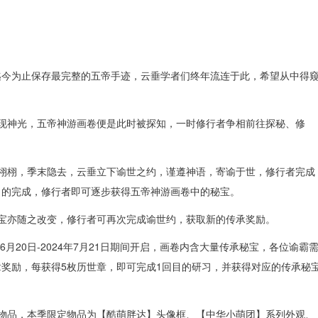
迄今为止保存最完整的五帝手迹，云垂学者们终年流连于此，希望从中得
夜现神光，五帝神游画卷便是此时被探知，一时修行者争相前往探秘、修
初栩栩，季末隐去，云垂立下谕世之约，谨遵神语，寄谕于世，修行者完成
目的完成，修行者即可逐步获得五帝神游画卷中的秘宝。
秘宝亦随之改变，修行者可再次完成谕世约，获取新的传承奖励。
年6月20日-2024年7月21日期间开启，画卷内含大量传承秘宝，各位谕霸
奖励，每获得5枚历世章，即可完成1回目的研习，并获得对应的传承秘
定物品，本季限定物品为【酷萌胖达】头像框、【中华小萌团】系列外观、