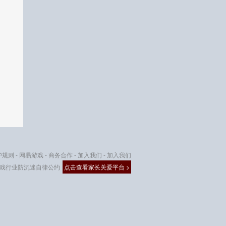
护规则
-
网易游戏
-
商务合作
-
加入我们
-
加入我们
戏行业防沉迷自律公约
点击查看家长关爱平台 >