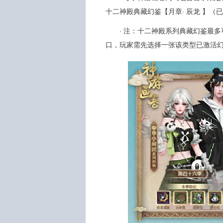
十二神殿典藏幻鉴【月章· 辰龙 】（
· 注：十二神殿系列典藏幻鉴最
口，玩家需先选择一张该类型已激活