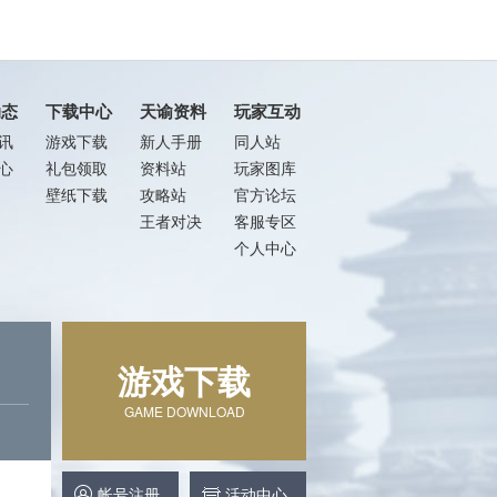
动态
下载中心
天谕资料
玩家互动
讯
游戏下载
新人手册
同人站
心
礼包领取
资料站
玩家图库
壁纸下载
攻略站
官方论坛
王者对决
客服专区
个人中心
游戏下载
GAME DOWNLOAD
帐号注册
活动中心