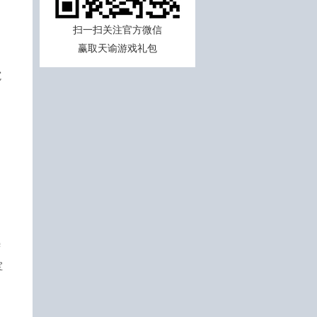
扫一扫关注官方微信
赢取天谕游戏礼包
窥
需
宝