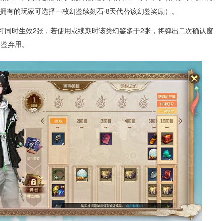
已拥有的玩家可选择一枚幻鉴续刻石·8天代替该幻鉴奖励）。
多可同时生效2张，若使用或续期时该类幻鉴多于2张，将弹出二次确认窗
幻鉴弃用。