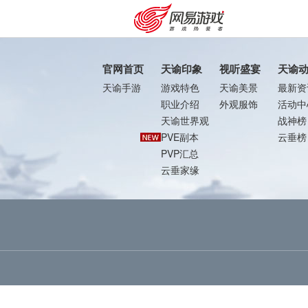
官网首页
天谕印象
视听盛宴
天谕
天谕手游
游戏特色
天谕美景
最新资
职业介绍
外观服饰
活动中
天谕世界观
战神榜
PVE副本
云垂榜
PVP汇总
云垂家缘
购卡充值
客服中心