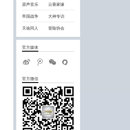
原声音乐
云垂家缘
帝国战争
大神专访
天谕同人
冒险协会
云垂战报
官方媒体
官方微信