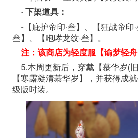
· 下架道具：
-【庇护帝印·叁】、【狂战帝印
叁】、【咆哮龙纹·叁】。
注：该商店为轻度服【谕梦轻舟
5.本周更新后，穿戴【慕华岁(
【寒露凝清慕华岁】，并获得成就
级版时装。