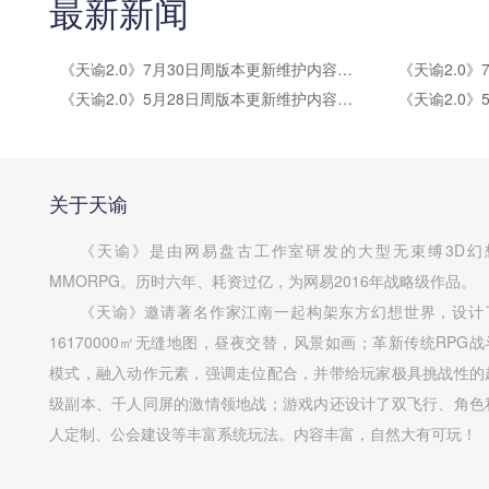
最新新闻
《天谕2.0》7月30日周版本更新维护内容公告
《天谕2.0》5月28日周版本更新维护内容公告
关于天谕
《天谕》是由网易盘古工作室研发的大型无束缚3D幻
MMORPG。历时六年、耗资过亿，为网易2016年战略级作品。
《天谕》邀请著名作家江南一起构架东方幻想世界，设计
16170000㎡无缝地图，昼夜交替，风景如画；革新传统RPG战
模式，融入动作元素，强调走位配合，并带给玩家极具挑战性的
级副本、千人同屏的激情领地战；游戏内还设计了双飞行、角色
人定制、公会建设等丰富系统玩法。内容丰富，自然大有可玩！