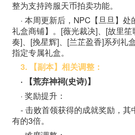
整为支持跨服天币拍卖功能。
· 本周更新后，NPC【旦旦】
礼盒商铺】。[薇光裁决]、[故里笙歌
奏]、[挽星辉]、[兰芷盈香]系列
指定专属礼盒。
3. 【副本】相关调整：
· 【荒弃神祠(史诗)】
· 奖励提升：
- 击败首领获得的成就奖励，
有的3倍。
· 难度调整：