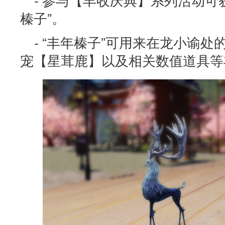
榛子”。
- “丰年榛子”可用来在龙小谕
宠【星茸鹿】以及相关数值道具等