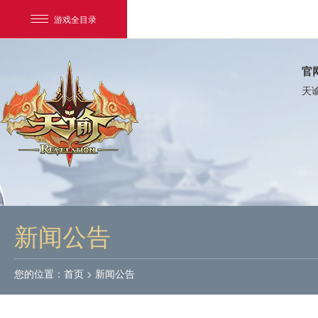
游戏全目录
官
天
网易游戏
游戏爱好者
新闻公告
我的足迹：
天谕
您的位置：
首页
>
新闻公告