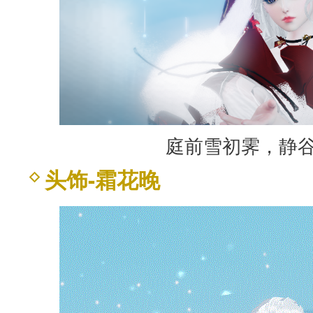
庭前雪初霁，静
头饰-霜花晚