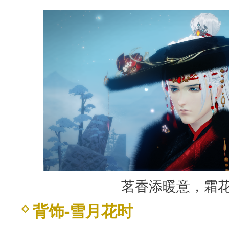
茗香添暖意，霜
背饰-雪月花时