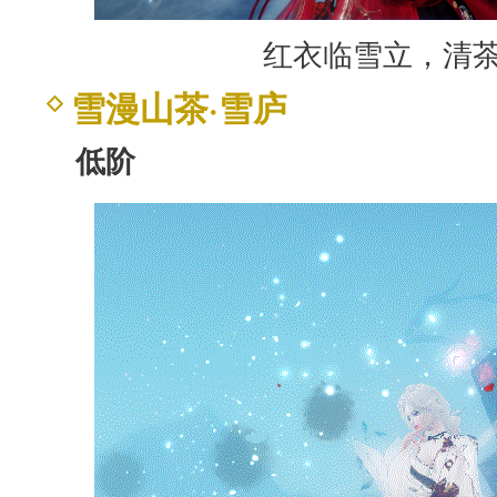
红衣临雪立，清
雪漫山茶·雪庐
低阶