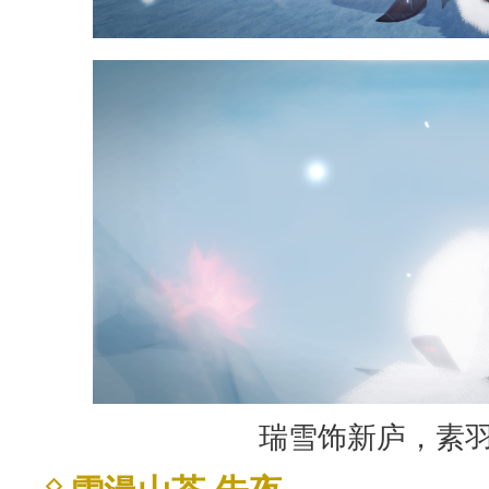
瑞雪饰新庐，素
雪漫山茶·朱夜