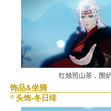
红烛照山茶，围
饰品&坐骑
头饰-冬日绯