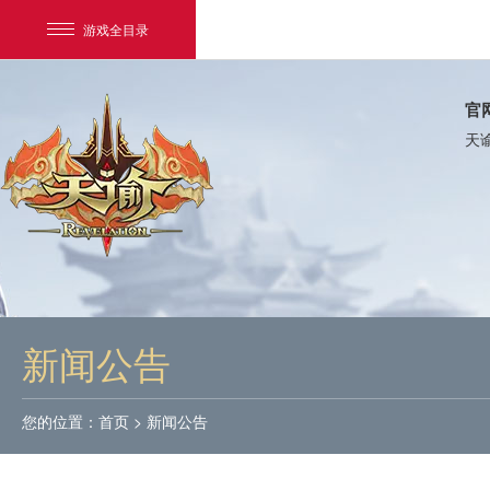
游戏全目录
官
天
网易游戏
游戏爱好者
新闻公告
我的足迹：
天谕
您的位置：
首页
>
新闻公告