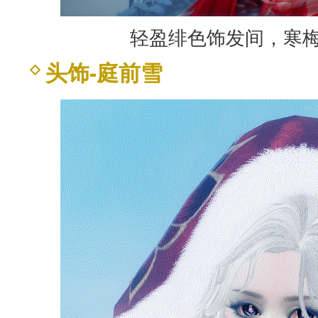
轻盈绯色饰发间，寒
头饰-庭前雪