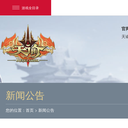
游戏全目录
官
天
网易游戏
游戏爱好者
新闻公告
我的足迹：
天谕
您的位置：
首页
>
新闻公告