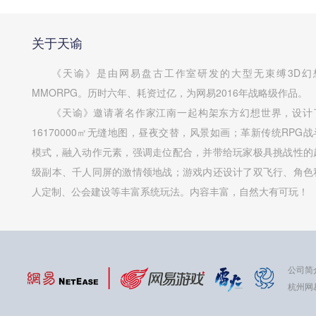
关于天谕
《天谕》是由网易盘古工作室研发的大型无束缚3D幻
MMORPG。历时六年、耗资过亿，为网易2016年战略级作品。
《天谕》邀请著名作家江南一起构架东方幻想世界，设计
16170000㎡无缝地图，昼夜交替，风景如画；革新传统RPG战
模式，融入动作元素，强调走位配合，并带给玩家极具挑战性的
级副本、千人同屏的激情领地战；游戏内还设计了双飞行、角色
人定制、公会建设等丰富系统玩法。内容丰富，自然大有可玩！
公司简
杭州网易