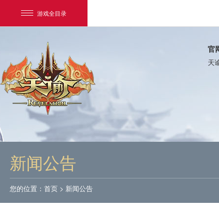
游戏全目录
官
天
网易游戏
游戏爱好者
新闻公告
我的足迹：
天谕
您的位置：
首页
>
新闻公告