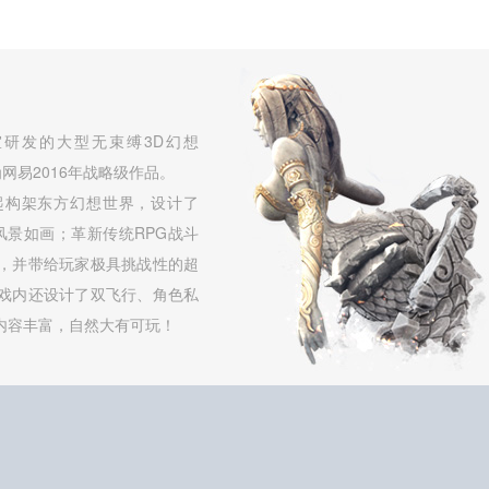
研发的大型无束缚3D幻想
网易2016年战略级作品。
起构架东方幻想世界，设计了
，风景如画；革新传统RPG战斗
，并带给玩家极具挑战性的超
戏内还设计了双飞行、角色私
内容丰富，自然大有可玩！