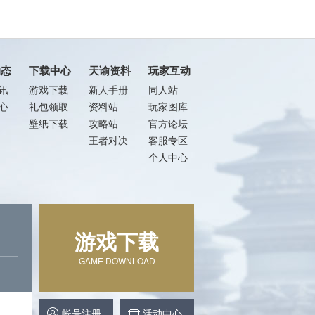
动态
下载中心
天谕资料
玩家互动
讯
游戏下载
新人手册
同人站
心
礼包领取
资料站
玩家图库
壁纸下载
攻略站
官方论坛
王者对决
客服专区
个人中心
游戏下载
GAME DOWNLOAD
帐号注册
活动中心