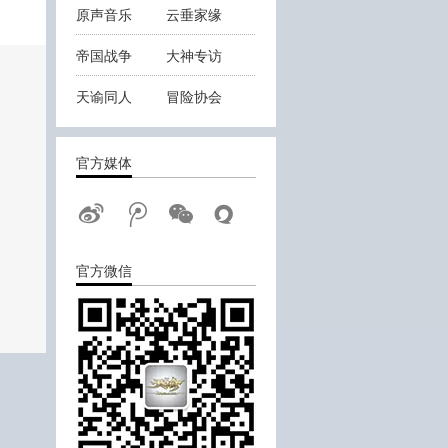
原声音乐
云垂家缘
帝国战争
大神专访
天谕同人
冒险协会
云垂战报
官方媒体
官方微信