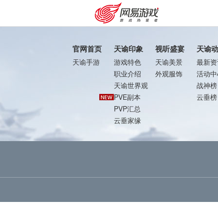
官网首页
天谕印象
视听盛宴
天谕
天谕手游
游戏特色
天谕美景
最新资
职业介绍
外观服饰
活动中
天谕世界观
战神榜
PVE副本
云垂榜
PVP汇总
云垂家缘
购卡充值
客服中心