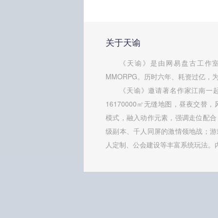
关于天谕
《天谕》是由网易盘古工作室
MMORPG。历时六年、耗资过亿，为
《天谕》邀请著名作家江南一
16170000㎡无缝地图，昼夜交替
模式，融入动作元素，强调走位配合
级副本、千人同屏的激情领地战；游
人定制、公会建设等丰富系统玩法。