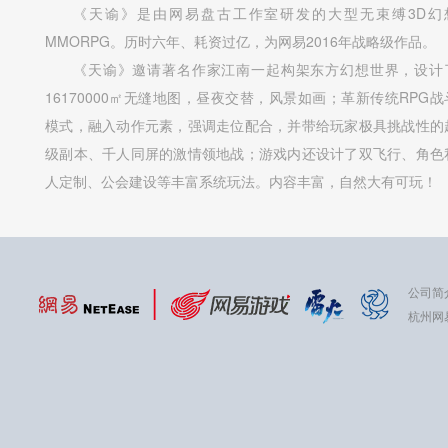
《天谕》是由网易盘古工作室研发的大型无束缚3D幻
MMORPG。历时六年、耗资过亿，为网易2016年战略级作品。
《天谕》邀请著名作家江南一起构架东方幻想世界，设计
16170000㎡无缝地图，昼夜交替，风景如画；革新传统RPG战
模式，融入动作元素，强调走位配合，并带给玩家极具挑战性的
级副本、千人同屏的激情领地战；游戏内还设计了双飞行、角色
人定制、公会建设等丰富系统玩法。内容丰富，自然大有可玩！
公司简
杭州网易