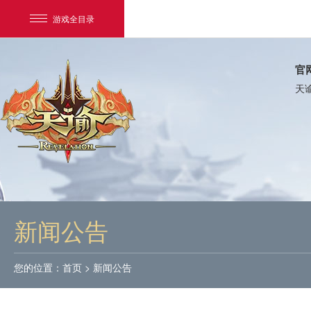
游戏全目录
官
天
网易游戏
游戏爱好者
新闻公告
我的足迹：
天谕
您的位置：
首页
>
新闻公告