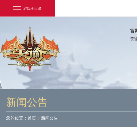
游戏全目录
官
天
网易游戏
游戏爱好者
新闻公告
我的足迹：
天谕
您的位置：
首页
>
新闻公告