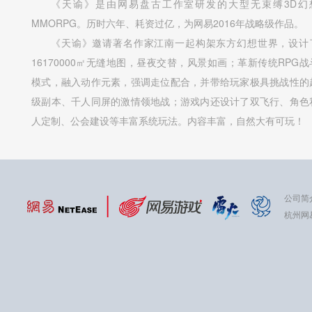
《天谕》是由网易盘古工作室研发的大型无束缚3D幻
MMORPG。历时六年、耗资过亿，为网易2016年战略级作品。
《天谕》邀请著名作家江南一起构架东方幻想世界，设计
16170000㎡无缝地图，昼夜交替，风景如画；革新传统RPG战
模式，融入动作元素，强调走位配合，并带给玩家极具挑战性的
级副本、千人同屏的激情领地战；游戏内还设计了双飞行、角色
人定制、公会建设等丰富系统玩法。内容丰富，自然大有可玩！
公司简
杭州网易