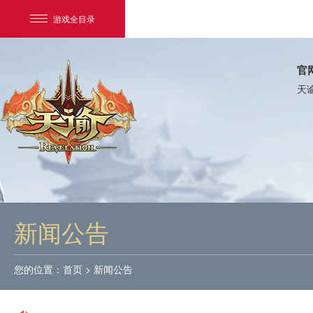
游戏全目录
官
天
网易游戏
游戏爱好者
新闻公告
我的足迹：
天谕
您的位置：
首页
>
新闻公告