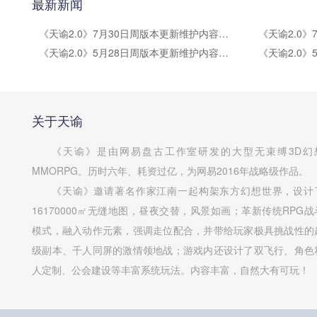
最新新闻
《天谕2.0》7月30日周版本更新维护内容公告
《天谕2.0》5月28日周版本更新维护内容公告
关于天谕
《天谕》是由网易盘古工作室研发的大型无束缚3D幻
MMORPG。历时六年、耗资过亿，为网易2016年战略级作品。
《天谕》邀请著名作家江南一起构架东方幻想世界，设计
16170000㎡无缝地图，昼夜交替，风景如画；革新传统RPG战
模式，融入动作元素，强调走位配合，并带给玩家极具挑战性的
级副本、千人同屏的激情领地战；游戏内还设计了双飞行、角色
人定制、公会建设等丰富系统玩法。内容丰富，自然大有可玩！