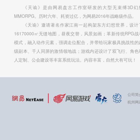
《天谕》是由网易盘古工作室研发的大型无束缚3D幻
MMORPG。历时六年、耗资过亿，为网易2016年战略级作品。
《天谕》邀请著名作家江南一起构架东方幻想世界，设计
16170000㎡无缝地图，昼夜交替，风景如画；革新传统RPG战
模式，融入动作元素，强调走位配合，并带给玩家极具挑战性的
级副本、千人同屏的激情领地战；游戏内还设计了双飞行、角色
人定制、公会建设等丰富系统玩法。内容丰富，自然大有可玩！
公司简
杭州网易