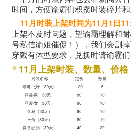
时间，方便谕霸们积攒时装碎片和
11月时装上架时间为11月1日11:
上架不及时问题，望谕霸理解和耐
号私信谕姐催促！），我们会割掉
穿戴有体型要求，兑换时请谕霸们
11月上架时装、数量、价格
时装名称
定价
数量
蜻蜓·飞叶（30天）
120
5
霓裳·男（30天）
80
10
霓裳·女（30天）
80
10
金乌（30天）
80
10
玉兔（30天）
80
10
霓裳冠·男（30天）
40
20