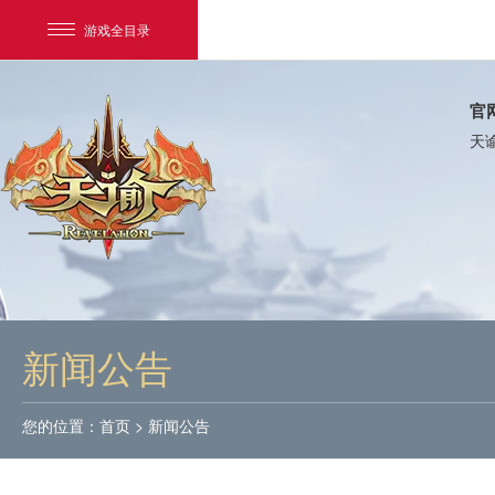
游戏全目录
官
天
网易游戏
游戏爱好者
新闻公告
我的足迹：
天谕
您的位置：
首页
>
新闻公告