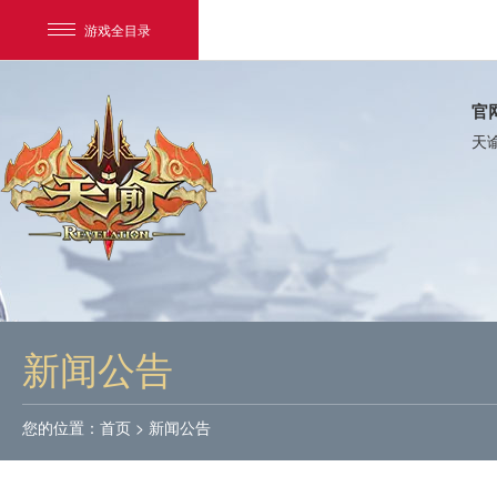
游戏全目录
官
天
网易游戏
游戏爱好者
新闻公告
我的足迹：
天谕
您的位置：
首页
>
新闻公告