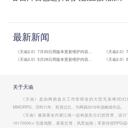
最新新闻
《天谕2.0》7月30日周版本更新维护内容公告
《天谕2.0》5月28日周版本更新维护内容公告
关于天谕
《天谕》是由网易盘古工作室研发的大型无束缚3D幻
MMORPG。历时六年、耗资过亿，为网易2016年战略级作品。
《天谕》邀请著名作家江南一起构架东方幻想世界，设计
16170000㎡无缝地图，昼夜交替，风景如画；革新传统RPG战