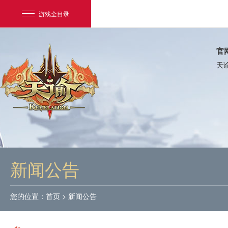
游戏全目录
官
天
网易游戏
游戏爱好者
新闻公告
我的足迹：
天谕
您的位置：
首页
>
新闻公告