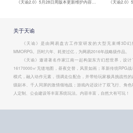
《天谕2.0》5月28日周版本更新维护内容公告
关于天谕
《天谕》是由网易盘古工作室研发的大型无束缚3D幻
MMORPG。历时六年、耗资过亿，为网易2016年战略级作品。
《天谕》邀请著名作家江南一起构架东方幻想世界，设计
16170000㎡无缝地图，昼夜交替，风景如画；革新传统RPG战
模式，融入动作元素，强调走位配合，并带给玩家极具挑战性的
级副本、千人同屏的激情领地战；游戏内还设计了双飞行、角色
人定制、公会建设等丰富系统玩法。内容丰富，自然大有可玩！