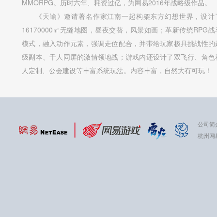
MMORPG。历时六年、耗资过亿，为网易2016年战略级作品。
《天谕》邀请著名作家江南一起构架东方幻想世界，设计
16170000㎡无缝地图，昼夜交替，风景如画；革新传统RPG战
模式，融入动作元素，强调走位配合，并带给玩家极具挑战性的
级副本、千人同屏的激情领地战；游戏内还设计了双飞行、角色
人定制、公会建设等丰富系统玩法。内容丰富，自然大有可玩！
公司简
杭州网易