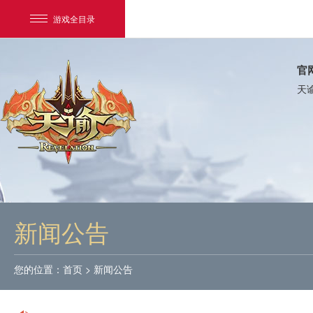
游戏全目录
官
天
网易游戏
游戏爱好者
新闻公告
我的足迹：
天谕
您的位置：
首页
>
新闻公告