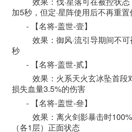
效果：伐·星落可在被控状态
加5秒，但定·星阵使用后不再重置
- 【名将-盖世-壹】
效果：御风·流引导期间不可
秒
- 【名将-盖世-贰】
效果：火系天火玄冰坠首段对
损失血量3.5%的伤害
- 【名将-盖世-叄】
效果：离火剑影暴击时100%
（各1层）正面状态