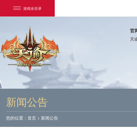
游戏全目录
官
天
网易游戏
游戏爱好者
新闻公告
我的足迹：
天谕
您的位置：
首页
>
新闻公告