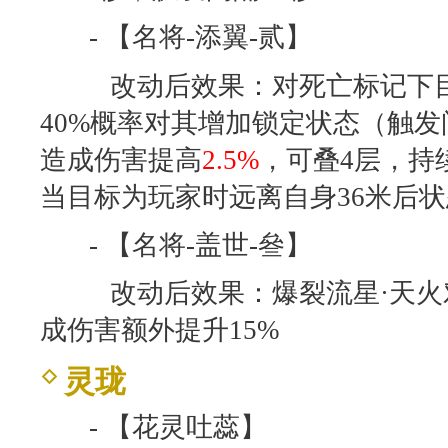
- 【名将-添翼-贰】
改动后效果：对死亡标记下目
40%概率对其增加锁定状态（触发
造成伤害提高
2.5%
，可叠4层，持
当目标为玩家时远离自身36米后
- 【名将-盖世-叄】
改动后效果：爆裂流星·天火
成伤害额外提升15%
灵珑
- 【花灵吐蕊】