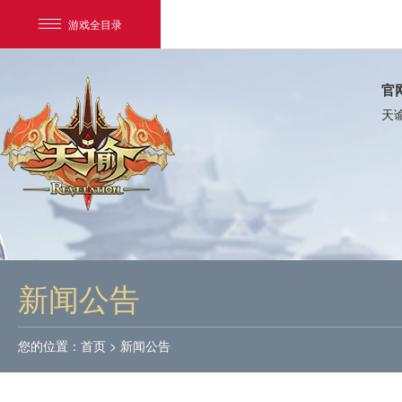
游戏全目录
官
天
网易游戏
游戏爱好者
新闻公告
我的足迹：
天谕
您的位置：
首页
>
新闻公告