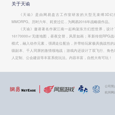
关于天谕
《天谕》是由网易盘古工作室研发的大型无束缚3D幻
MMORPG。历时六年、耗资过亿，为网易2016年战略级作品。
《天谕》邀请著名作家江南一起构架东方幻想世界，设计
16170000㎡无缝地图，昼夜交替，风景如画；革新传统RPG战
模式，融入动作元素，强调走位配合，并带给玩家极具挑战性的
级副本、千人同屏的激情领地战；游戏内还设计了双飞行、角色
人定制、公会建设等丰富系统玩法。内容丰富，自然大有可玩！
公司简
杭州网易