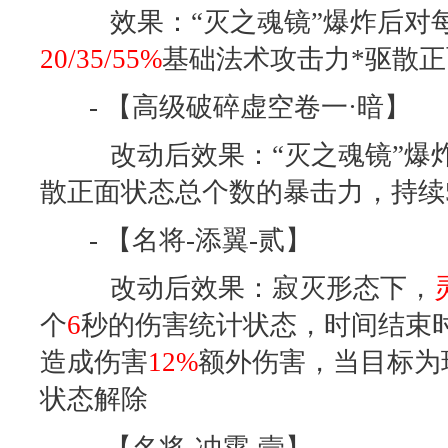
效果：“灭之魂镜”爆炸后对
20/35/55%
基础法术攻击力*驱散
- 【高级破碎虚空卷一·暗】
改动后效果：“灭之魂镜”爆
散正面状态总个数的暴击力，持续
- 【名将-添翼-贰】
改动后效果：寂灭形态下，
个
6
秒的伤害统计状态，时间结束
造成伤害
12%
额外伤害，当目标为
状态解除
- 【名将-冲霄-壹】