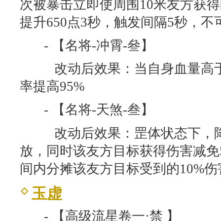
次被暴击立即使周围10米友方获
提升650点3秒，触发间隔5秒，不
- 【名将-冲霄-叄】
改动后效果：当自身血量高于
率提高95%
- 【名将-天煞-叁】
改动后效果：罡体状态下，降
放，同时该友方目标获得伤害减免
间内分摊该友方目标受到的10%伤
玉虚
- 【高级流星卷一·禁 】