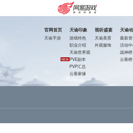
官网首页
天谕印象
视听盛宴
天谕
天谕手游
游戏特色
天谕美景
最新资
职业介绍
外观服饰
活动中
天谕世界观
战神榜
PVE副本
云垂榜
PVP汇总
云垂家缘
购卡充值
客服中心