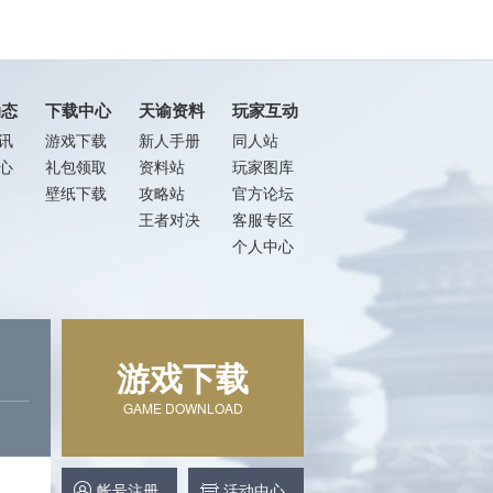
动态
下载中心
天谕资料
玩家互动
讯
游戏下载
新人手册
同人站
心
礼包领取
资料站
玩家图库
壁纸下载
攻略站
官方论坛
王者对决
客服专区
个人中心
游戏下载
GAME DOWNLOAD
帐号注册
活动中心