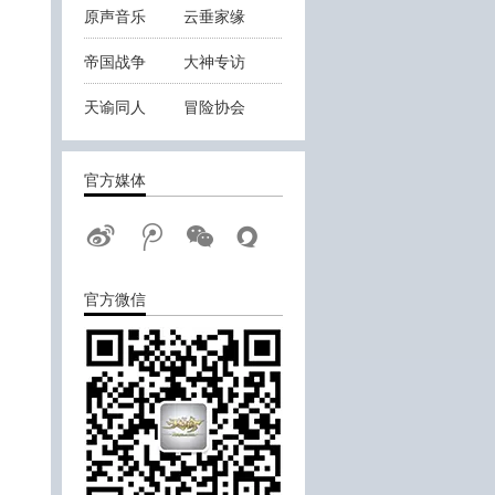
原声音乐
云垂家缘
帝国战争
大神专访
天谕同人
冒险协会
云垂战报
官方媒体
官方微信