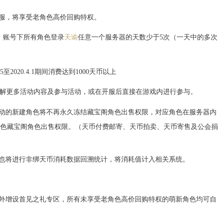
新服，将享受老角色高价回购特权。
日期间内，账号下所有角色登录
天谕
任意一个服务器的天数少于5次（一天中的多次
5至2020.4.1期间消费达到1000天币以上
解更多活动内容及参与活动，或在开服后直接在游戏内进行参与。
动的新建角色将不再永久冻结藏宝阁角色出售权限，对应角色在服务器内
该角色藏宝阁角色出售权限。（天币付费邮寄、天币拍卖、天币寄售及公会捐
）
色也将进行非绑天币消耗数据回溯统计，将消耗值计入相关系统。
额外增设首见之礼专区，所有未享受老角色高价回购特权的萌新角色均可自
。