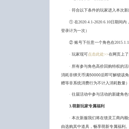
· 符合以下条件的玩家进入本次
① 在2020.4.1-2020.6.10
登录计为一次）
② 账号下任意一个角色在2015.1.1
· 玩家现可
点击此处>>
在网页上了
所有参与角色高价回购特权的活
·
消耗非绑天币满50000后即可解锁
赠等非系统消费行为不计入消耗数量
· 往届活动中参与活动的新建角
3.萌新玩家专属福利
· 本次新服我们将在馈灵工商内
由选购其中道具，畅享萌新专属福利