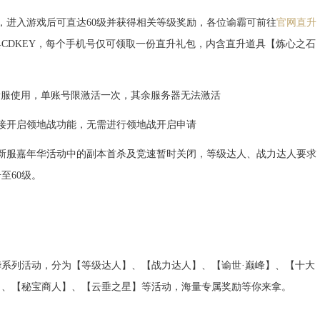
，进入游戏后可直达60级并获得相关等级奖励，各位谕霸可前往
官网直升
CDKEY，每个手机号仅可领取一份直升礼包，内含直升道具【炼心之石
次新服使用，单账号限激活一次，其余服务器无法激活
接开启领地战功能，无需进行领地战开启申请
新服嘉年华活动中的副本首杀及竞速暂时关闭，等级达人、战力达人要求
至60级。
系列活动，分为【等级达人】、【战力达人】、【谕世·巅峰】、【十大
】、【秘宝商人】、【云垂之星】等活动，海量专属奖励等你来拿。