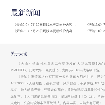
最新新闻
《天谕2.0》7月30日周版本更新维护内容公告
《天谕2.0》5月28日周版本更新维护内容公告
关于天谕
《天谕》是由网易盘古工作室研发的大型无束缚3D幻
MMORPG。历时六年、耗资过亿，为网易2016年战略级作品。
《天谕》邀请著名作家江南一起构架东方幻想世界，设计
16170000㎡无缝地图，昼夜交替，风景如画；革新传统RPG战
模式，融入动作元素，强调走位配合，并带给玩家极具挑战性的
级副本、千人同屏的激情领地战；游戏内还设计了双飞行、角色
人定制、公会建设等丰富系统玩法。内容丰富，自然大有可玩！