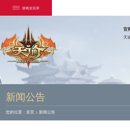
游戏全目录
官
天
网易游戏
游戏爱好者
新闻公告
我的足迹：
天谕
您的位置：
首页
>
新闻公告