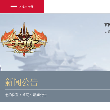
游戏全目录
官
天
网易游戏
游戏爱好者
新闻公告
我的足迹：
天谕
您的位置：
首页
>
新闻公告