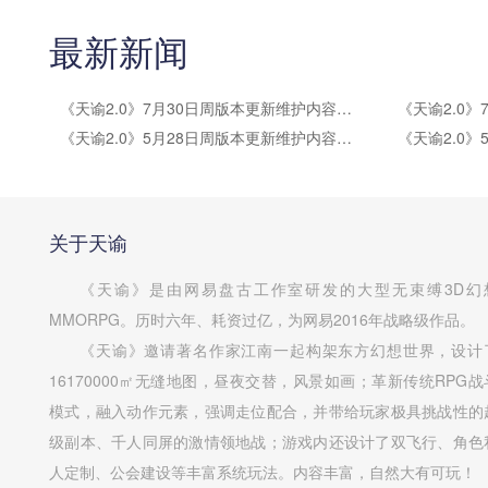
最新新闻
《天谕2.0》7月30日周版本更新维护内容公告
《天谕2.0》5月28日周版本更新维护内容公告
关于天谕
《天谕》是由网易盘古工作室研发的大型无束缚3D幻
MMORPG。历时六年、耗资过亿，为网易2016年战略级作品。
《天谕》邀请著名作家江南一起构架东方幻想世界，设计
16170000㎡无缝地图，昼夜交替，风景如画；革新传统RPG战
模式，融入动作元素，强调走位配合，并带给玩家极具挑战性的
级副本、千人同屏的激情领地战；游戏内还设计了双飞行、角色
人定制、公会建设等丰富系统玩法。内容丰富，自然大有可玩！