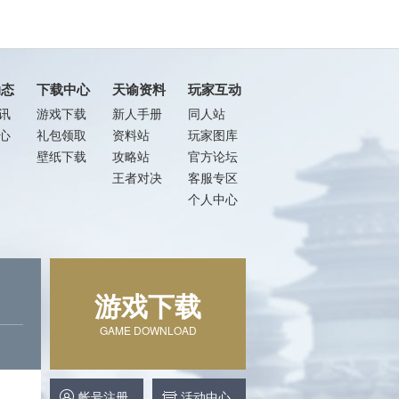
动态
下载中心
天谕资料
玩家互动
讯
游戏下载
新人手册
同人站
心
礼包领取
资料站
玩家图库
壁纸下载
攻略站
官方论坛
王者对决
客服专区
个人中心
游戏下载
GAME DOWNLOAD
帐号注册
活动中心