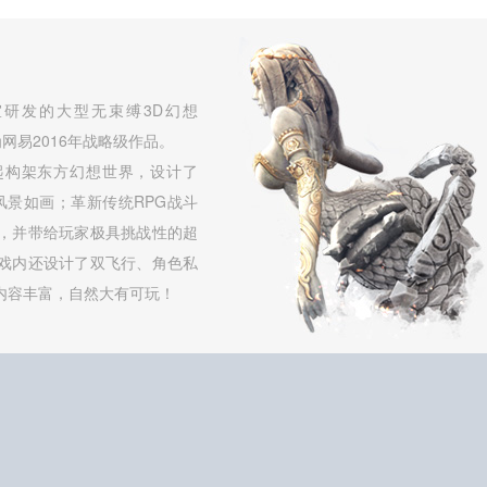
研发的大型无束缚3D幻想
网易2016年战略级作品。
起构架东方幻想世界，设计了
，风景如画；革新传统RPG战斗
，并带给玩家极具挑战性的超
戏内还设计了双飞行、角色私
内容丰富，自然大有可玩！