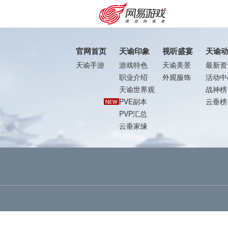
官网首页
天谕印象
视听盛宴
天谕
天谕手游
游戏特色
天谕美景
最新资
职业介绍
外观服饰
活动中
天谕世界观
战神榜
PVE副本
云垂榜
PVP汇总
云垂家缘
购卡充值
客服中心