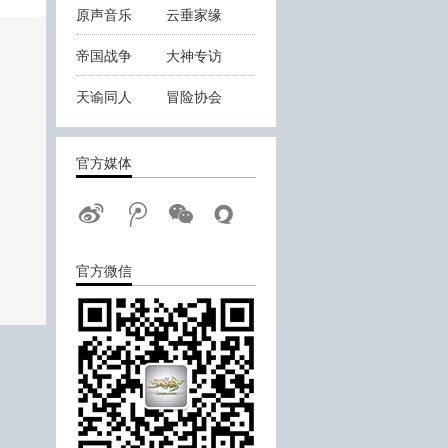
原声音乐
云垂家缘
帝国战争
大神专访
天谕同人
冒险协会
云垂战报
官方媒体
官方微信