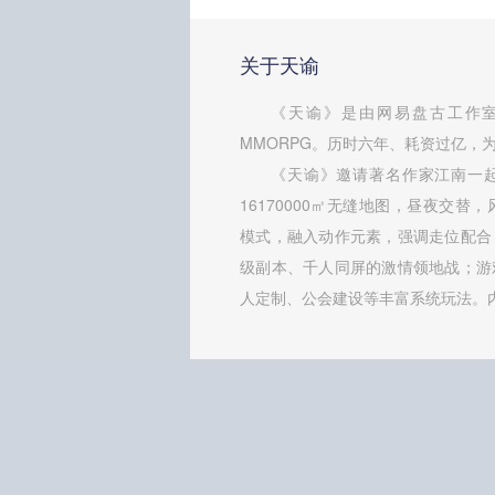
关于天谕
《天谕》是由网易盘古工作室
MMORPG。历时六年、耗资过亿，为
《天谕》邀请著名作家江南一
16170000㎡无缝地图，昼夜交替
模式，融入动作元素，强调走位配合
级副本、千人同屏的激情领地战；游
人定制、公会建设等丰富系统玩法。