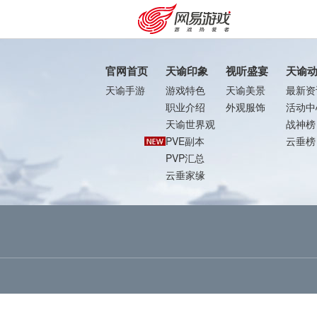
官网首页
天谕印象
视听盛宴
天谕
天谕手游
游戏特色
天谕美景
最新资
职业介绍
外观服饰
活动中
天谕世界观
战神榜
PVE副本
云垂榜
PVP汇总
云垂家缘
购卡充值
客服中心