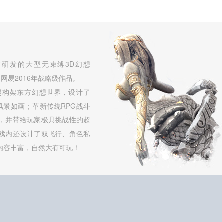
研发的大型无束缚3D幻想
网易2016年战略级作品。
起构架东方幻想世界，设计了
，风景如画；革新传统RPG战斗
，并带给玩家极具挑战性的超
戏内还设计了双飞行、角色私
内容丰富，自然大有可玩！