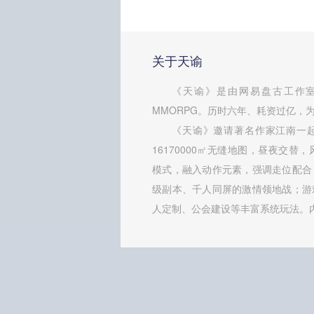
关于天谕
《天谕》是由网易盘古工作室
MMORPG。历时六年、耗资过亿，为
《天谕》邀请著名作家江南一
16170000㎡无缝地图，昼夜交替
模式，融入动作元素，强调走位配合
级副本、千人同屏的激情领地战；游
人定制、公会建设等丰富系统玩法。