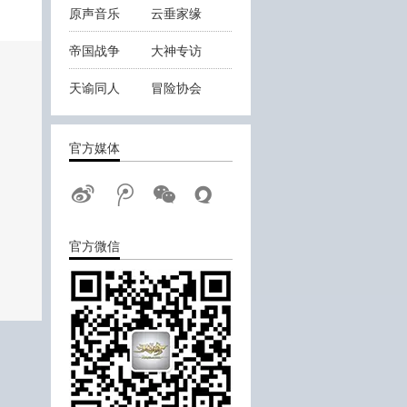
原声音乐
云垂家缘
帝国战争
大神专访
天谕同人
冒险协会
云垂战报
官方媒体
官方微信