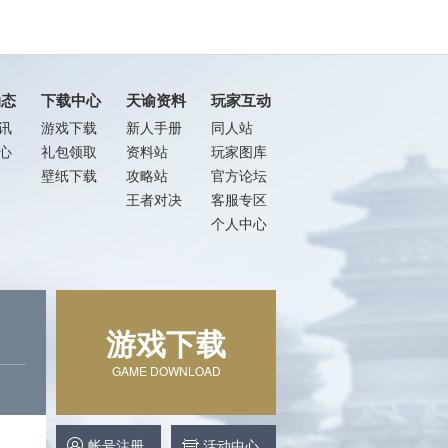
动态
下载中心
天谕资料
玩家互动
讯
游戏下载
新人手册
同人站
心
礼包领取
资料站
玩家图库
壁纸下载
攻略站
官方论坛
王者对决
客服专区
个人中心
游戏下载
GAME DOWNLOAD
帐号注册
活动中心