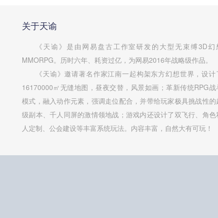
关于天谕
《天谕》是由网易盘古工作室研发的大型无束缚3D幻
MMORPG。历时六年、耗资过亿，为网易2016年战略级作品。
《天谕》邀请著名作家江南一起构架东方幻想世界，设计
16170000㎡无缝地图，昼夜交替，风景如画；革新传统RPG战
模式，融入动作元素，强调走位配合，并带给玩家极具挑战性的
级副本、千人同屏的激情领地战；游戏内还设计了双飞行、角色
人定制、公会建设等丰富系统玩法。内容丰富，自然大有可玩！