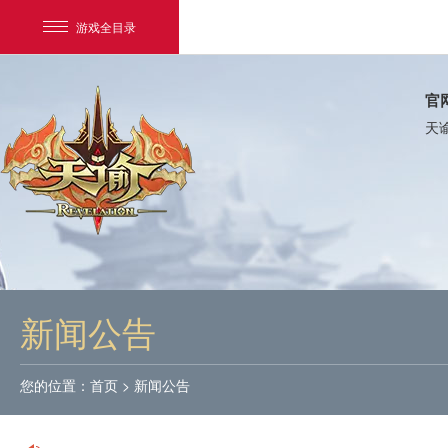
游戏全目录
官
天
网易游戏
游戏爱好者
新闻公告
我的足迹：
天谕
您的位置：
首页
>
新闻公告