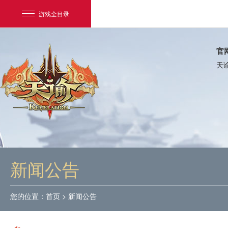
游戏全目录
官
天
网易游戏
游戏爱好者
新闻公告
我的足迹：
天谕
您的位置：
首页
>
新闻公告