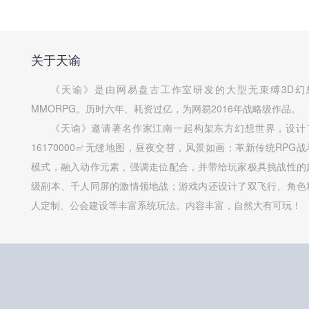
关于天谕
《天谕》是由网易盘古工作室研发的大型无束缚3D幻
MMORPG。历时六年、耗资过亿，为网易2016年战略级作品。
《天谕》邀请著名作家江南一起构架东方幻想世界，设计
16170000㎡无缝地图，昼夜交替，风景如画；革新传统RPG战
模式，融入动作元素，强调走位配合，并带给玩家极具挑战性的
级副本、千人同屏的激情领地战；游戏内还设计了双飞行、角色
人定制、公会建设等丰富系统玩法。内容丰富，自然大有可玩！