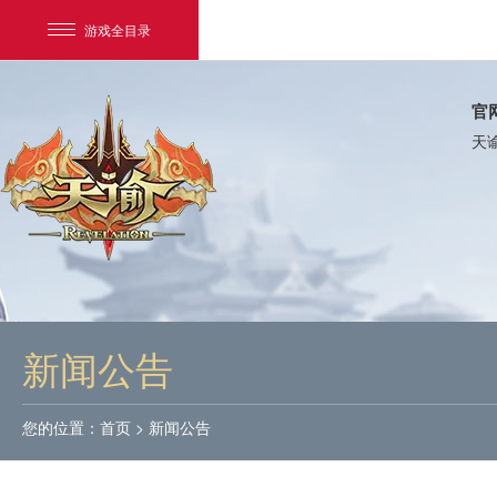
游戏全目录
官
天
网易游戏
游戏爱好者
新闻公告
我的足迹：
天谕
您的位置：
首页
>
新闻公告