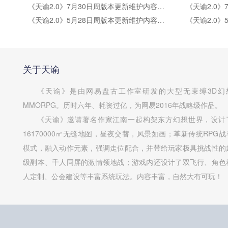
《天谕2.0》7月30日周版本更新维护内容公告
《天谕2.0》5月28日周版本更新维护内容公告
关于天谕
《天谕》是由网易盘古工作室研发的大型无束缚3D幻
MMORPG。历时六年、耗资过亿，为网易2016年战略级作品。
《天谕》邀请著名作家江南一起构架东方幻想世界，设计
16170000㎡无缝地图，昼夜交替，风景如画；革新传统RPG战
模式，融入动作元素，强调走位配合，并带给玩家极具挑战性的
级副本、千人同屏的激情领地战；游戏内还设计了双飞行、角色
人定制、公会建设等丰富系统玩法。内容丰富，自然大有可玩！