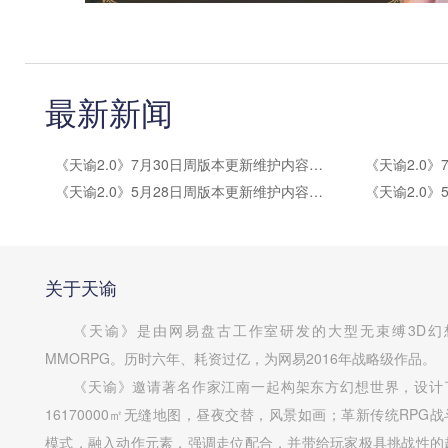
最新新闻
《天谕2.0》7月30日周版本更新维护内容公告
《天谕2.0》5月28日周版本更新维护内容公告
关于天谕
《天谕》是由网易盘古工作室研发的大型无束缚3D幻
MMORPG。历时六年、耗资过亿，为网易2016年战略级作品。
《天谕》邀请著名作家江南一起构架东方幻想世界，设计
16170000㎡无缝地图，昼夜交替，风景如画；革新传统RPG战
模式，融入动作元素，强调走位配合，并带给玩家极具挑战性的