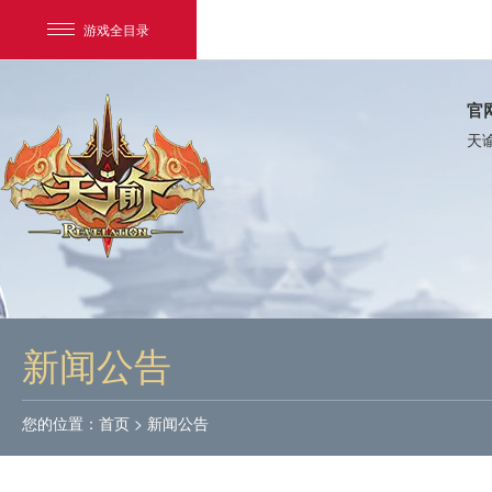
游戏全目录
官
天
网易游戏
游戏爱好者
新闻公告
我的足迹：
天谕
您的位置：
首页
>
新闻公告