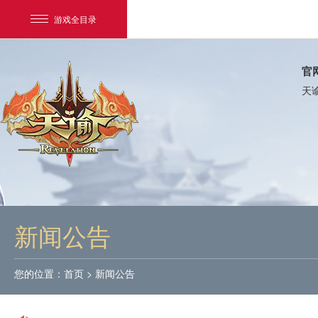
游戏全目录
官
天
网易游戏
游戏爱好者
新闻公告
我的足迹：
天谕
您的位置：
首页
>
新闻公告