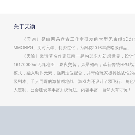
关于天谕
《天谕》是由网易盘古工作室研发的大型无束缚3D幻
MMORPG。历时六年、耗资过亿，为网易2016年战略级作品。
《天谕》邀请著名作家江南一起构架东方幻想世界，设计
16170000㎡无缝地图，昼夜交替，风景如画；革新传统RPG战
模式，融入动作元素，强调走位配合，并带给玩家极具挑战性的
级副本、千人同屏的激情领地战；游戏内还设计了双飞行、角色
人定制、公会建设等丰富系统玩法。内容丰富，自然大有可玩！