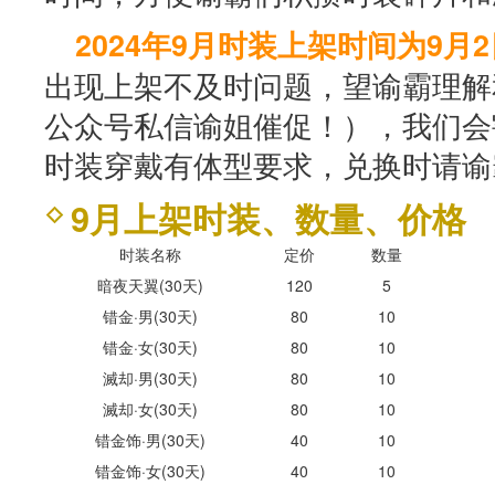
2024年9月时装上架时间为9月2日
出现上架不及时问题，望谕霸理解
公众号私信谕姐催促！），我们会
时装穿戴有体型要求，兑换时请谕
9月上架时装、数量、价格
时装名称
定价
数量
暗夜天翼(30天)
120
5
错金·男(30天)
80
10
错金·女(30天)
80
10
滅却·男(30天)
80
10
滅却·女(30天)
80
10
错金饰·男(30天)
40
10
错金饰·女(30天)
40
10