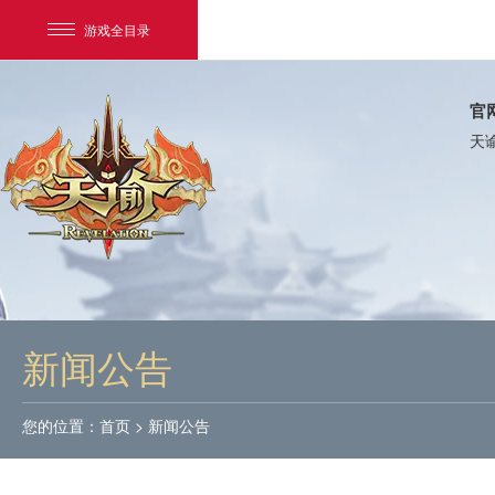
游戏全目录
官
天
网易游戏
游戏爱好者
新闻公告
我的足迹：
天谕
您的位置：
首页
>
新闻公告