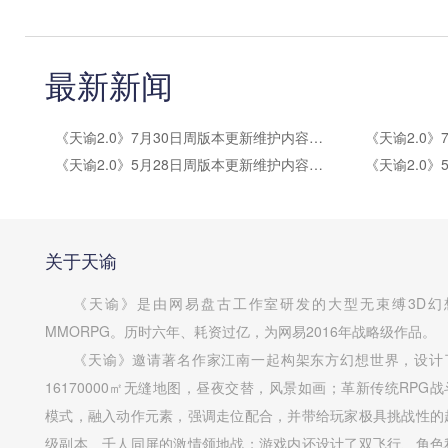
最新新闻
《天谕2.0》7月30日周版本更新维护内容公告
《天谕2.0》5月28日周版本更新维护内容公告
关于天谕
《天谕》是由网易盘古工作室研发的大型无束缚3D幻
MMORPG。历时六年、耗资过亿，为网易2016年战略级作品。
《天谕》邀请著名作家江南一起构架东方幻想世界，设计
16170000㎡无缝地图，昼夜交替，风景如画；革新传统RPG战
模式，融入动作元素，强调走位配合，并带给玩家极具挑战性的
级副本、千人同屏的激情领地战；游戏内还设计了双飞行、角色