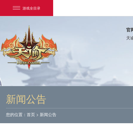
游戏全目录
官
天
网易游戏
游戏爱好者
新闻公告
我的足迹：
天谕
您的位置：
首页
>
新闻公告