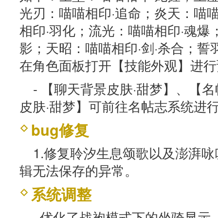
光刃：喵喵相印·追命；炎天：喵
相印·羽化；流光：喵喵相印·魂爆
影；天昭：喵喵相印·剑·杀合；誓
在角色面板打开【技能外观】进行
- 【聊天背景皮肤·甜梦】、【
皮肤·甜梦】可前往名帖志系统进
bug修复
1.修复聆汐生息颂歌以及澎湃
辑无法保存的异常。
系统调整
· 优化了战袍模式下的坐骑显