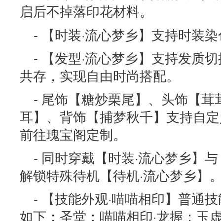
启后不掉落印花材料。
- 【时装·流心梦乡】支持时装
- 【发型·流心梦乡】支持发质
共存，实现自由时尚搭配。
- 尾饰【糖炒栗尾】、头饰【
耳】、背饰【捕梦秋千】支持自定
前往瑰宝阁定制。
- 同时穿戴【时装·流心梦乡】与
解锁特殊待机【待机·流心梦乡】
- 【技能外观·喵喵相印】普通
如下：圣堂：喵喵相印·龙握；玉虚