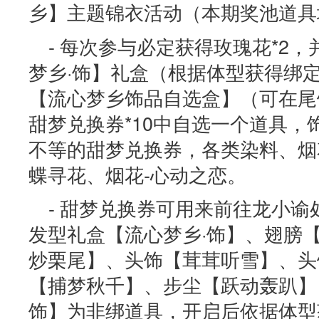
乡】主题锦衣活动（本期奖池道具
- 每次参与必定获得玫瑰花*2
梦乡·饰】礼盒（根据体型获得绑定
【流心梦乡饰品自选盒】（可在尾
甜梦兑换券*10中自选一个道具，
不等的甜梦兑换券，各类染料、烟
蝶寻花、烟花-心动之恋。
- 甜梦兑换券可用来前往龙小
发型礼盒【流心梦乡·饰】、翅膀
炒栗尾】、头饰【茸茸听雪】、头
【捕梦秋千】、步尘【跃动轰趴】
饰】为非绑道具，开启后依据体型