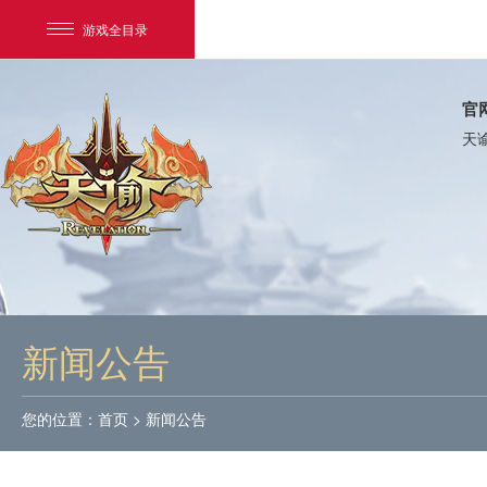
游戏全目录
官
天
网易游戏
游戏爱好者
新闻公告
我的足迹：
天谕
您的位置：
首页
>
新闻公告