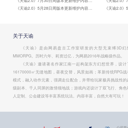
《天谕2.0》7月30日周版本更新维护内容公告
《天谕2.0》5月28日周版本更新维护内容公告
关于天谕
《天谕》是由网易盘古工作室研发的大型无束缚3D幻
MMORPG。历时六年、耗资过亿，为网易2016年战略级作品。
《天谕》邀请著名作家江南一起构架东方幻想世界，设计
16170000㎡无缝地图，昼夜交替，风景如画；革新传统RPG战
模式，融入动作元素，强调走位配合，并带给玩家极具挑战性的
级副本、千人同屏的激情领地战；游戏内还设计了双飞行、角色
人定制、公会建设等丰富系统玩法。内容丰富，自然大有可玩！
公司简